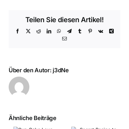
Teilen Sie diesen Artikel!
Facebook
X
Reddit
LinkedIn
WhatsApp
Telegram
Tumblr
Pinterest
Vk
Xing
E-
Mail
Über den Autor:
j3dNe
Ähnliche Beiträge
Secret
p