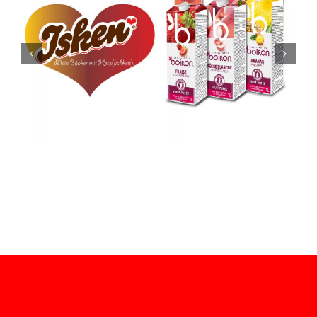
boiron
Früchtepüree
boiron