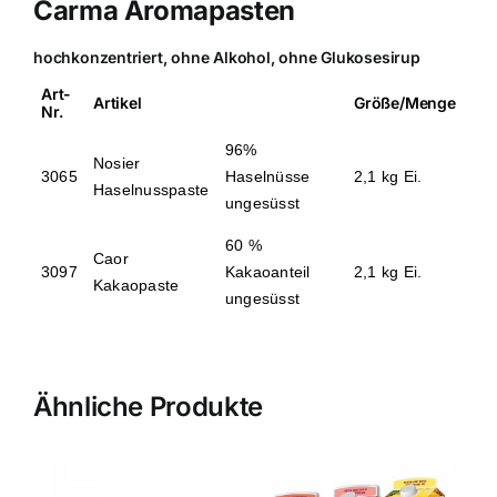
Carma Aromapasten
hochkonzentriert, ohne Alkohol, ohne Glukosesirup
Art-
Artikel
Größe/Menge
Nr.
96%
Nosier
3065
Haselnüsse
2,1 kg Ei.
Haselnusspaste
ungesüsst
60 %
Caor
3097
Kakaoanteil
2,1 kg Ei.
Kakaopaste
ungesüsst
Ähnliche Produkte