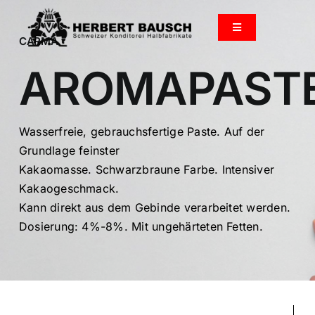
Zum
Inhalt
Toggle
CARMA
Navigation
springen
HOME
AROMAPAST
PRODUKTKATALOG
Wasserfreie, gebrauchsfertige Paste. Auf der
Grundlage feinster
ÜBER UNS
Kakaomasse. Schwarzbraune Farbe. Intensiver
Kakaogeschmack.
GALERIE
Kann direkt aus dem Gebinde verarbeitet werden.
Dosierung: 4%-8%. Mit ungehärteten Fetten.
JOURNAL
KONTAKT